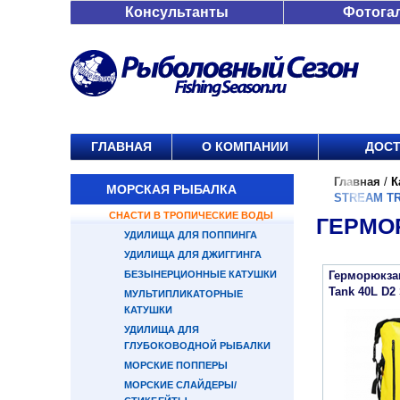
Консультанты
Фотога
ГЛАВНАЯ
О КОМПАНИИ
ДОСТ
Главная
/
К
МОРСКАЯ РЫБАЛКА
STREAM TR
СНАСТИ В ТРОПИЧЕСКИЕ ВОДЫ
ГЕРМО
УДИЛИЩА ДЛЯ ПОППИНГА
УДИЛИЩА ДЛЯ ДЖИГГИНГА
БЕЗЫНЕРЦИОННЫЕ КАТУШКИ
Герморюкзак
Tank 40L D2 
МУЛЬТИПЛИКАТОРНЫЕ
КАТУШКИ
УДИЛИЩА ДЛЯ
ГЛУБОКОВОДНОЙ РЫБАЛКИ
МОРСКИЕ ПОППЕРЫ
МОРСКИЕ СЛАЙДЕРЫ/