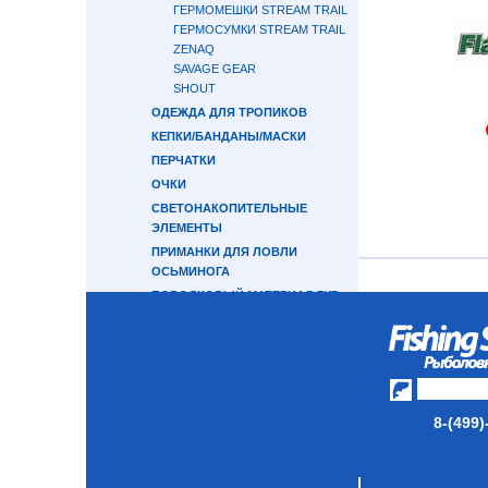
ГЕРМОМЕШКИ STREAM TRAIL
ГЕРМОСУМКИ STREAM TRAIL
ZENAQ
SAVAGE GEAR
SHOUT
ОДЕЖДА ДЛЯ ТРОПИКОВ
КЕПКИ/БАНДАНЫ/МАСКИ
ПЕРЧАТКИ
ОЧКИ
СВЕТОНАКОПИТЕЛЬНЫЕ
ЭЛЕМЕНТЫ
ПРИМАНКИ ДЛЯ ЛОВЛИ
ОСЬМИНОГА
ПОВОДКОВЫЙ МАТЕРИАЛ 7Х7
ОКТОПУСЫ SAVAGE GEAR
МОРСКОЙ ТРОЛЛИНГ
СНАСТИ В НОРВЕГИЮ
СНАСТИ НА КАМБАЛУ
ДЕРЖАТЕЛЬ УДИЛИЩА
8-(499)
СНАСТИ НА ЛОСОСЯ
КАТУШКИ