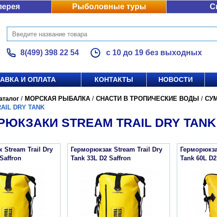
лерея
Рыболовные туры
С
8(499) 398 22 54
с 10 до 19 без выходных
АВКА И ОПЛАТА
КОНТАКТЫ
НОВОСТИ
аталог
/
МОРСКАЯ РЫБАЛКА
/
СНАСТИ В ТРОПИЧЕСКИЕ ВОДЫ
/
СУ
AIL DRY TANK
РЮКЗАКИ STREAM TRAIL DRY TANK
 Stream Trail Dry
Герморюкзак Stream Trail Dry
Герморюкзак
Saffron
Tank 33L D2 Saffron
Tank 60L D2