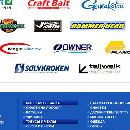
МОРСКАЯ РЫБАЛКА
НАБОРЫ РЫБОЛОВНЫ
СНАСТИ НА ЛОСОСЯ
СНАСТЕЙ
КАТУШКИ
ДАУНРИГГЕРЫ SCOTTY
и
УДИЛИЩА
МИНИПЛАНЕРЫ
ея
ТУБУСЫ И ЧЕХЛЫ
ОДЕЖДА
ЛЕСКИ И ШНУРЫ
ОБУВЬ