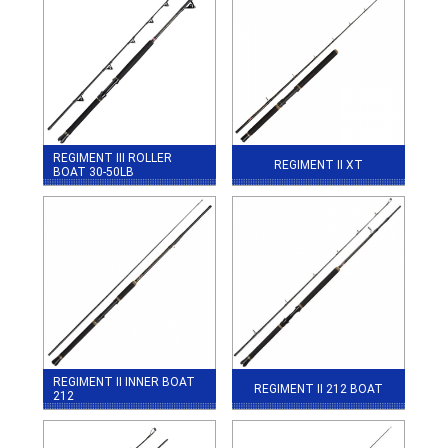
REGIMENT III ROLLER
REGIMENT II XT
BOAT 30-50LB
REGIMENT II INNER BOAT
REGIMENT II 212 BOAT
212