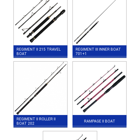
REGIMENT II 215 TRAVEL
REGIMENT III INNER BOAT
BOAT
701+1
REGIMENT II ROLLER II
RAMPAGE II BOAT
BOAT 202