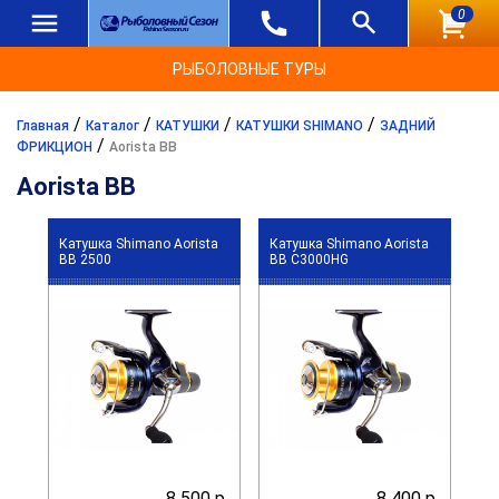
0
РЫБОЛОВНЫЕ ТУРЫ
/
/
/
/
Главная
Каталог
КАТУШКИ
КАТУШКИ SHIMANO
ЗАДНИЙ
/
ФРИКЦИОН
Aorista BB
Aorista BB
Катушка Shimano Aorista
Катушка Shimano Aorista
BB 2500
BB C3000HG
8 500 р.
8 400 р.