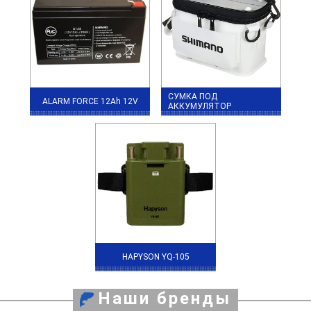
СУМКА ПОД
ALARM FORCE 12Ah 12V
АККУМУЛЯТОР
HAPYSON YQ-105
Наши бренды