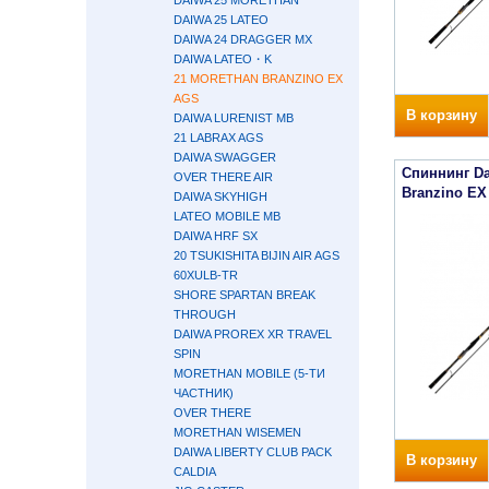
DAIWA 25 MORETHAN
DAIWA 25 LATEO
DAIWA 24 DRAGGER MX
DAIWA LATEO・K
21 MORETHAN BRANZINO EX
AGS
В корзину
DAIWA LURENIST MB
21 LABRAX AGS
DAIWA SWAGGER
Спиннинг Da
OVER THERE AIR
Branzino E
DAIWA SKYHIGH
LATEO MOBILE MB
DAIWA HRF SX
20 TSUKISHITA BIJIN AIR AGS
60XULB-TR
SHORE SPARTAN BREAK
THROUGH
DAIWA PROREX XR TRAVEL
SPIN
MORETHAN MOBILE (5-ТИ
ЧАСТНИК)
OVER THERE
MORETHAN WISEMEN
DAIWA LIBERTY CLUB PACK
В корзину
CALDIA