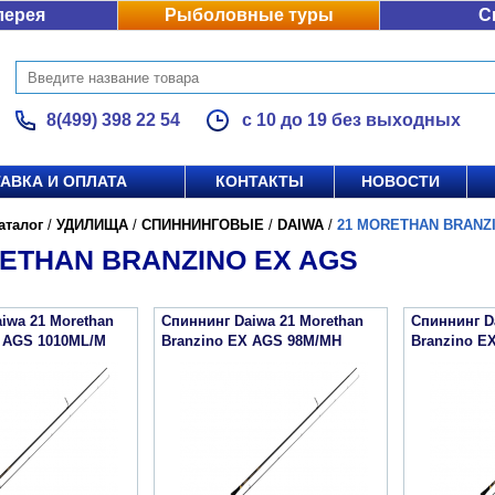
лерея
Рыболовные туры
С
8(499) 398 22 54
с 10 до 19 без выходных
АВКА И ОПЛАТА
КОНТАКТЫ
НОВОСТИ
аталог
/
УДИЛИЩА
/
СПИННИНГОВЫЕ
/
DAIWA
/
21 MORETHAN BRANZ
ETHAN BRANZINO EX AGS
iwa 21 Morethan
Спиннинг Daiwa 21 Morethan
Спиннинг D
X AGS 1010ML/M
Branzino EX AGS 98M/MH
Branzino E