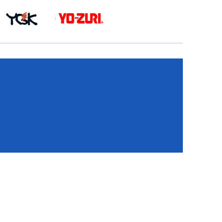
КА
И
И
ИЕ