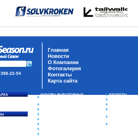
Главная
Новости
О Компании
Фотогалерея
-398-22-54
Контакты
Карта сайта
АЛКА
НАБОРЫ РЫБОЛОВНЫХ
ЭХОЛОТЫ
СОСЯ
СНАСТЕЙ
ЗИМНЯЯ РЫБАЛ
ДАУНРИГГЕРЫ SCOTTY
СУМКИ/РЮКЗАК
МИНИПЛАНЕРЫ
ЯЩИКИ/КОРОБК
ЛЫ
ОДЕЖДА
ИЗОТЕРМИЧЕСК
Ы
ОБУВЬ
КОНТЕЙНЕРЫ
АКСЕССУАРЫ
ОЧКИ
ОЛОВКИ
ЛАКИ ДЛЯ ПРИМАНОК
ПОДВОДНЫЕ КАМЕРЫ