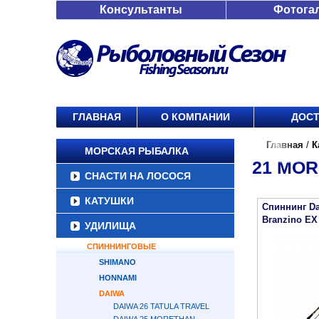
Консультанты
Фотога
ГЛАВНАЯ
О КОМПАНИИ
ДОСТ
Главная
/
К
МОРСКАЯ РЫБАЛКА
21 MOR
СНАСТИ НА ЛОСОСЯ
КАТУШКИ
Спиннинг Da
Branzino E
УДИЛИЩА
СПИННИНГОВЫЕ
SHIMANO
HONNAMI
DAIWA
DAIWA 26 TATULA TRAVEL