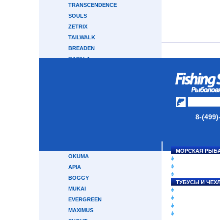
TRANSCENDENCE
SOULS
ZETRIX
TAILWALK
BREADEN
RAPALA
HEARTY RISE
CRONY
GRAPHITELEADER
CRAZY FISH
ABU GARCIA
8-(499)
MAJOR CRAFT
GAMAKATSU
TRAVEL GEAR
МОРСКАЯ РЫБ
OKUMA
СНАСТИ НА ЛО
КАТУШКИ
APIA
УДИЛИЩА
BOGGY
ТУБУСЫ И ЧЕХ
MUKAI
ЛЕСКИ И ШНУР
ПРИМАНКИ
EVERGREEN
ГРУЗА/ДЖИГ-Г
MAXIMUS
ФУРНИТУРА