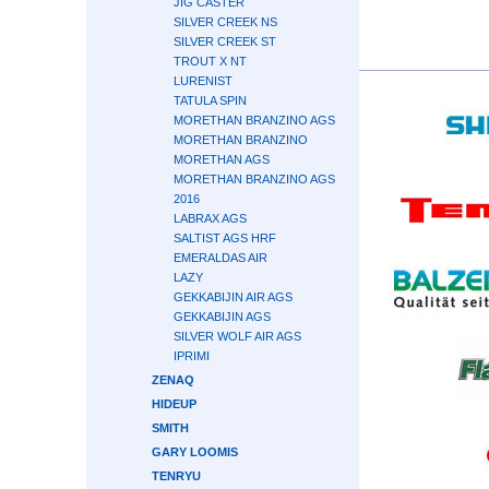
JIG CASTER
SILVER CREEK NS
SILVER CREEK ST
TROUT X NT
LURENIST
TATULA SPIN
MORETHAN BRANZINO AGS
MORETHAN BRANZINO
MORETHAN AGS
MORETHAN BRANZINO AGS
2016
LABRAX AGS
SALTIST AGS HRF
EMERALDAS AIR
LAZY
GEKKABIJIN AIR AGS
GEKKABIJIN AGS
SILVER WOLF AIR AGS
IPRIMI
ZENAQ
HIDEUP
SMITH
GARY LOOMIS
TENRYU