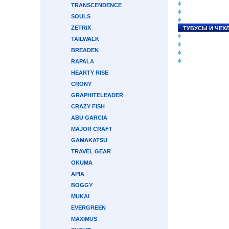
СНАСТИ НА ЛО
TRANSCENDENCE
КАТУШКИ
SOULS
УДИЛИЩА
ZETRIX
ТУБУСЫ И ЧЕХ
ЛЕСКИ И ШНУР
TAILWALK
ПРИМАНКИ
BREADEN
ГРУЗА/ДЖИГ-Г
ФУРНИТУРА
RAPALA
HEARTY RISE
CRONY
GRAPHITELEADER
CRAZY FISH
ABU GARCIA
MAJOR CRAFT
GAMAKATSU
TRAVEL GEAR
OKUMA
APIA
BOGGY
MUKAI
EVERGREEN
MAXIMUS