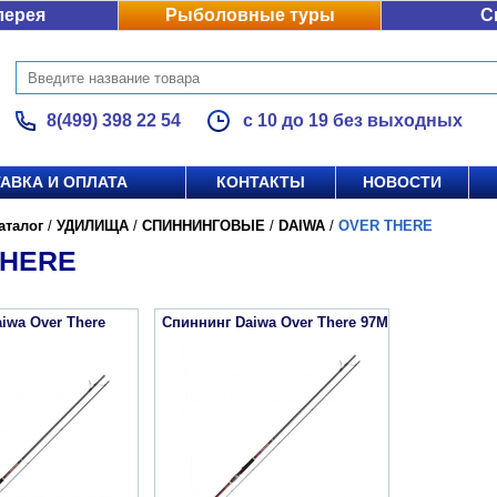
лерея
Рыболовные туры
С
8(499) 398 22 54
с 10 до 19 без выходных
АВКА И ОПЛАТА
КОНТАКТЫ
НОВОСТИ
аталог
/
УДИЛИЩА
/
СПИННИНГОВЫЕ
/
DAIWA
/
OVER THERE
THERE
iwa Over There
Спиннинг Daiwa Over There 97M