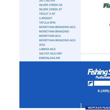
JIG CASTER
SILVER CREEK NS
SILVER CREEK ST
TROUT X NT
LURENIST
TATULA SPIN
MORETHAN BRANZINO AGS
MORETHAN BRANZINO
MORETHAN AGS
MORETHAN BRANZINO AGS
2016
LABRAX AGS
SALTIST AGS HRF
EMERALDAS AIR
LAZY
GEKKABIJIN AIR AGS
GEKKABIJIN AGS
SILVER WOLF AIR AGS
IPRIMI
ZENAQ
8-(499)
HIDEUP
SMITH
GARY LOOMIS
TENRYU
МОРСКАЯ РЫБ