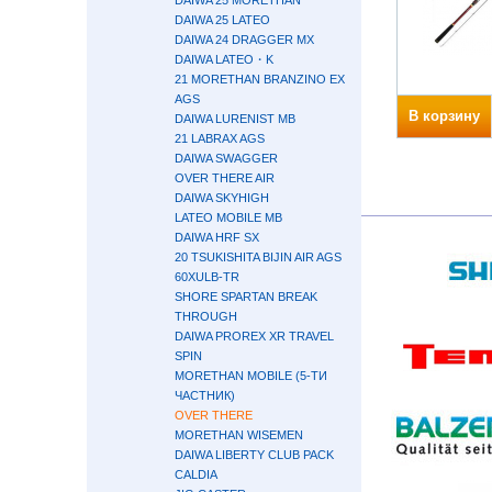
DAIWA 25 MORETHAN
DAIWA 25 LATEO
DAIWA 24 DRAGGER MX
DAIWA LATEO・K
21 MORETHAN BRANZINO EX
AGS
В корзину
DAIWA LURENIST MB
21 LABRAX AGS
DAIWA SWAGGER
OVER THERE AIR
DAIWA SKYHIGH
LATEO MOBILE MB
DAIWA HRF SX
20 TSUKISHITA BIJIN AIR AGS
60XULB-TR
SHORE SPARTAN BREAK
THROUGH
DAIWA PROREX XR TRAVEL
SPIN
MORETHAN MOBILE (5-ТИ
ЧАСТНИК)
OVER THERE
MORETHAN WISEMEN
DAIWA LIBERTY CLUB PACK
CALDIA