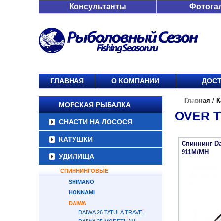
Консультанты
Фотога
ГЛАВНАЯ
О КОМПАНИИ
ДОСТ
Главная
/
К
МОРСКАЯ РЫБАЛКА
OVER 
СНАСТИ НА ЛОСОСЯ
КАТУШКИ
Спиннинг Da
911M/MH
УДИЛИЩА
СПИННИНГОВЫЕ
SHIMANO
HONNAMI
DAIWA
DAIWA 26 TATULA TRAVEL