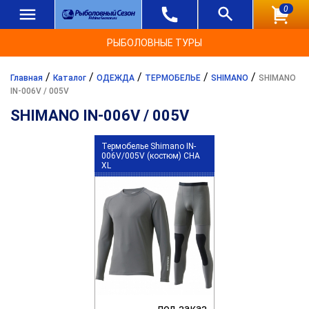
0
РЫБОЛОВНЫЕ ТУРЫ
/
/
/
/
/
Главная
Каталог
ОДЕЖДА
ТЕРМОБЕЛЬЕ
SHIMANO
SHIMANO
IN-006V / 005V
SHIMANO IN-006V / 005V
Термобелье Shimano IN-
006V/005V (костюм) CHA
XL
под заказ