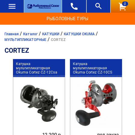
0
РЫБОЛОВНЫЕ ТУРЫ
/
/
/
/
Главная
Каталог
КАТУШКИ
КАТУШКИ OKUMA
/
МУЛЬТИПЛИКАТОРНЫЕ
CORTEZ
CORTEZ
Катушка
Катушка
мультипликаторная
мультипликаторная
Okuma Cortez CZ-12Csa
Okuma Cortez CZ-10CS
12 200 р.
под заказ