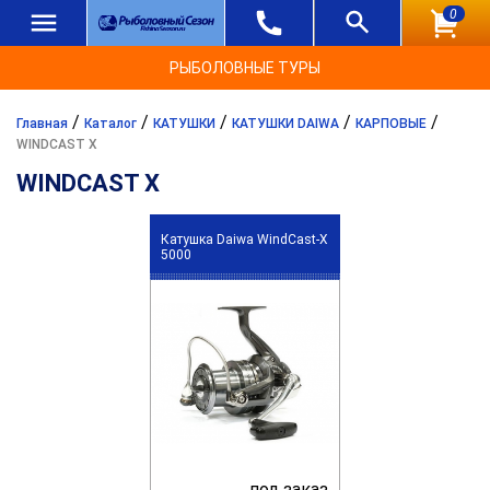
0
РЫБОЛОВНЫЕ ТУРЫ
/
/
/
/
/
Главная
Каталог
КАТУШКИ
КАТУШКИ DAIWA
КАРПОВЫЕ
WINDCAST X
WINDCAST X
Катушка Daiwa WindCast-X
5000
под заказ