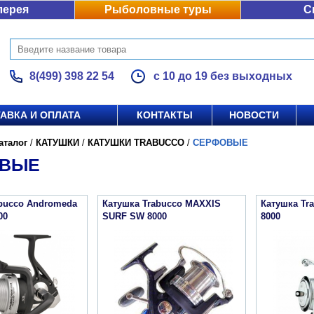
лерея
Рыболовные туры
С
8(499) 398 22 54
с 10 до 19 без выходных
АВКА И ОПЛАТА
КОНТАКТЫ
НОВОСТИ
аталог
/
КАТУШКИ
/
КАТУШКИ TRABUCCO
/
СЕРФОВЫЕ
ОВЫЕ
abucco Andromeda
Катушка Trabucco MAXXIS
Катушка Tra
00
SURF SW 8000
8000