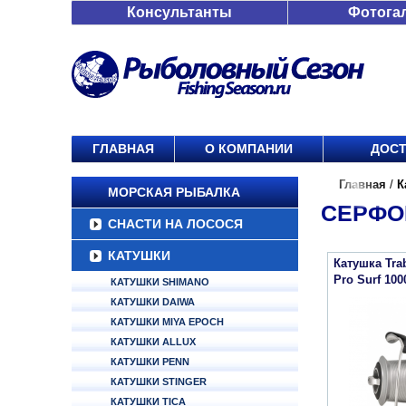
Консультанты
Фотога
ГЛАВНАЯ
О КОМПАНИИ
ДОСТ
Главная
/
К
МОРСКАЯ РЫБАЛКА
СЕРФ
СНАСТИ НА ЛОСОСЯ
КАТУШКИ
Катушка Tr
Pro Surf 100
КАТУШКИ SHIMANO
КАТУШКИ DAIWA
КАТУШКИ MIYA EPOCH
КАТУШКИ ALLUX
КАТУШКИ PENN
КАТУШКИ STINGER
КАТУШКИ TICA