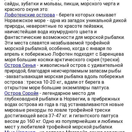
сайды, зубатки и мольвы, пикши, морского черта и
красного окуня это:
Лофотенские острова
- берега которых омывает
Норвежское море - одна из загадок уникальной дикой
природы, невероятные по красоте пейзажи,
наичистейшая вода изумрудного цвета и
фантастические возможности для морской рыбалки.
Эти места славятся незабываемой трофейной
морской рыбалкой, особенно, когда с января по
апрель к побережью Лофотен подходят с Баренцева
моря большие косяки арктического скрея (трески).
Остров Сенья
- живописный остров с удивительной
природой, благодаря неисчерпаемым запасам рыбы
-захватывающая морская рыбалка вдоль побережья
острова : треска 10-20 кг., вдали от берега в
открытом море большие экземпляры палтуса.
Остров Соройя
- легендарное место для
глубоководной рыбалки в Норвегии, в прибрежных
водах острова из года в год устанавливаются новые
мировые рекорды по ловле трофейной трески
достигающей веса 37-47 кг. и гигантского палтуса
весом до 160 кг. Одно из популярнейших и любимых
мест у любителей трофейной морской рыбалки.