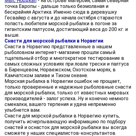
Мыс Нордкап
- на острове Магеройя, самая северная
точка Европы - дальше только безмолвная и
бескрайняя Арктика. Именно сюда в деревушку
Гесвайер с августа и до начала октября стараются
попасть любители морской рыбалки в погоне за
гигантским палтусом, достигающий веса до 200 кг. и
выше.
Снасти для морской рыбалки в Норвегии
.
Снасти в Норвегию представленные в нашем
рыболовном интернет-магазине прошли самый
тщательный отбор и многократное тестирование в
самых сложных условиях при ловле трески и палтуса
в Баренцевом, Норвежском, Охотском морях, в
Камчатском заливе и Тихом океане.
Морская рыбалка в Норвегии ошибок не прощает,
только проверенные и надежные рыболовные снасти
для морской рыбалки, только от известных мировых
производителей - залог успеха...Ну и конечно немного
смекалки, вашего терпения и удача непременно
улыбнется вам.
Снасти для морской рыбалки в Норвегию купить,
получить исчерпывающую информацию по подбору
снастей и оснасток для морской рыбалки вы всегда
сможете у наших специалистов-консультантов.