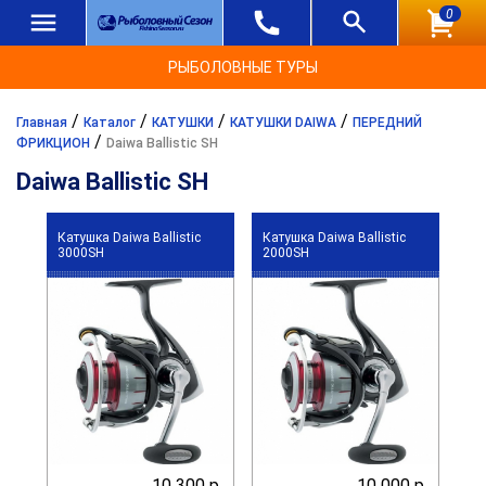
0
РЫБОЛОВНЫЕ ТУРЫ
/
/
/
/
Главная
Каталог
КАТУШКИ
КАТУШКИ DAIWA
ПЕРЕДНИЙ
/
ФРИКЦИОН
Daiwa Ballistic SH
Daiwa Ballistic SH
Катушка Daiwa Ballistic
Катушка Daiwa Ballistic
3000SH
2000SH
10 300 р.
10 000 р.