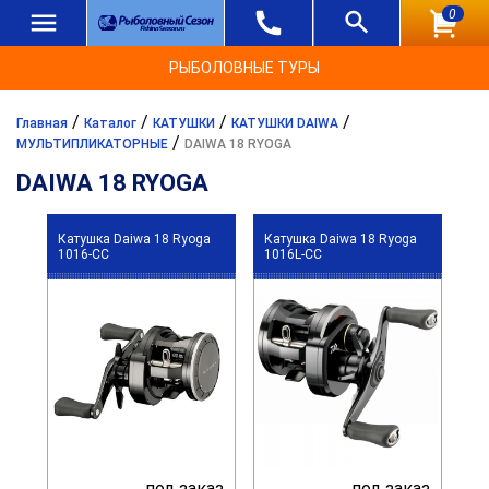
0
РЫБОЛОВНЫЕ ТУРЫ
/
/
/
/
Главная
Каталог
КАТУШКИ
КАТУШКИ DAIWA
/
МУЛЬТИПЛИКАТОРНЫЕ
DAIWA 18 RYOGA
DAIWA 18 RYOGA
Катушка Daiwa 18 Ryoga
Катушка Daiwa 18 Ryoga
1016-CC
1016L-CC
под заказ
под заказ