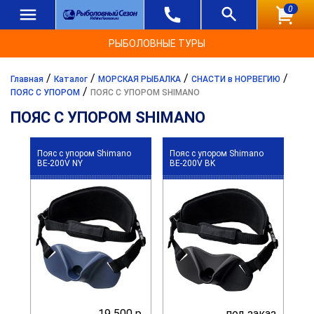
0
РЫБОЛОВНЫЕ ТУРЫ
/
/
/
/
Главная
Каталог
МОРСКАЯ РЫБАЛКА
СНАСТИ в НОРВЕГИЮ
/
ПОЯС С УПОРОМ
ПОЯС С УПОРОМ SHIMANO
ПОЯС С УПОРОМ SHIMANO
Пояс с упором Shimano
Пояс с упором Shimano
BE-200V NY
BE-200V BK
19 500 р.
под заказ