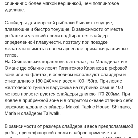
спиннинг с более мягкой вершинкой, чем поппинговое
удилище.
Слайдеры для морской рыбалки бывают тонущие,
плавающие и быстро тонущие. В зависимости от места
рыбалки и условий ловли подбирается слайдер
определенной плавучести, поэтому при поездке
желательно иметь в своем арсенале приманки различных
типов.
На Сейшельских коралловых атоллах, на Мальдивах и в
Омане где обычно ловят Гигантского Каранкса в рифовой
зоне или на флетах, в основном используют слайдеры и
стики длиною 180-240мм и весом 100-150гр. При ловле
желтоперого тунца и парусника на глубинах свыше 100
метров приветствуются слайдеры длиною 170-200мм. При
ловле в прибрежной зоне и в открытом океане отлично себя
зарекомендовали слайдеры Malosi, Tackle House, Shimano,
Maria и слайдеры Tailwalk.
В зависимости от размера слайдера и веса предполагаемой
рыбы, при оффшорной ловли в заброс применяется