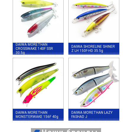
DAIWA MORETHAN
DAIWA SHORELINE SHINER
CROSSWAKE 140F SSR
Z LH 150F-HD 35.5g
30.5g
DAIWA MORETHAN
DAIWA MORETHAN LAZY
MONSTERWAKE 156F 40g
FASHAD J