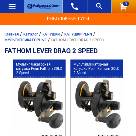
0
РЫБОЛОВНЫЕ ТУРЫ
/
/
/
/
Главная
Каталог
КАТУШКИ
КАТУШКИ PENN
/
МУЛЬТИПЛИКАТОРНЫЕ
FATHOM LEVER DRAG 2 SPEED
FATHOM LEVER DRAG 2 SPEED
Мультипликаторная
Мультипликаторная
катушка Penn Fathom 30LD
катушка Penn Fathom 30LD
2 Speed
2 Speed
под заказ
под заказ