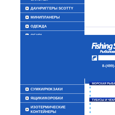
ДАУНРИГГЕРЫ SCOTTY
МИНИПЛАНЕРЫ
ОДЕЖДА
ОБУВЬ
АКСЕССУАРЫ
ЛАКИ ДЛЯ ПРИМАНОК
ПОДВОДНЫЕ КАМЕРЫ
8-(499)
ЭХОЛОТЫ
ЗИМНЯЯ РЫБАЛКА
МОРСКАЯ РЫБ
СНАСТИ НА ЛО
СУМКИ/РЮКЗАКИ
КАТУШКИ
УДИЛИЩА
ЯЩИКИ/КОРОБКИ
ТУБУСЫ И ЧЕХ
ЛЕСКИ И ШНУР
ИЗОТЕРМИЧЕСКИЕ
ПРИМАНКИ
КОНТЕЙНЕРЫ
ГРУЗА/ДЖИГ-Г