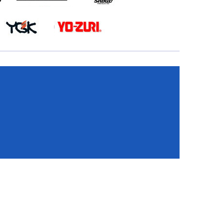
КА
И
И
ИЕ