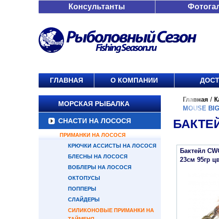
Консультанты
Фотога
ГЛАВНАЯ
О КОМПАНИИ
ДОСТ
Главная
/
К
МОРСКАЯ РЫБАЛКА
MOUSE BIG
СНАСТИ НА ЛОСОСЯ
БАКТЕЙ
ПРИМАНКИ НА ЛОСОСЯ
КРЮЧКИ АССИСТЫ НА ЛОСОСЯ
Бактейл CWC
БЛЕСНЫ НА ЛОСОСЯ
23см 95гр ц
ВОБЛЕРЫ НА ЛОСОСЯ
ОКТОПУСЫ
ПОППЕРЫ
СЛАЙДЕРЫ
СИЛИКОНОВЫЕ ПРИМАНКИ НА