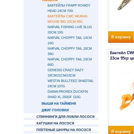
ТАЙМЕНЯ
БАКТЕЙЛЫ FRAPP ROWDY
HEAD 24СМ 70G
БАКТЕЙЛЫ CWC MIURAS
MOUSE BIG 23СМ 95G
NARVAL FISHING LIVE SLUG
20CM 10G
В корзину
NARVAL CHOPPY TAIL 14СМ
16G
NARVAL CHOPPY TAIL 18СМ
Бактейл CWC
39G
23см 95гр ц
NARVAL CHOPPY TAIL 23СМ
66G
GENESIS CRAZY DAZY
18СМ/21СМ/23СМ
WESTIN BULLTEEZ SHADTAIL
24СМ 107G
DAIWA PROREX DUCKFIN
SHAD XL 250DF 110G
МЫШИ НА ТАЙМЕНЯ
ДЖИГ-ГОЛОВКИ
СПИННИНГИ ДЛЯ ЛОВЛИ ЛОСОСЯ
КАТУШКИ НА ЛОСОСЯ
ПЛЕТЕНЫЕ ШНУРЫ НА ЛОСОСЯ
В корзину