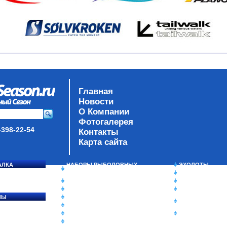
Главная
Новости
О Компании
Фотогалерея
-398-22-54
Контакты
Карта сайта
АЛКА
НАБОРЫ РЫБОЛОВНЫХ
ЭХОЛОТЫ
СОСЯ
СНАСТЕЙ
ЗИМНЯЯ РЫБАЛ
ДАУНРИГГЕРЫ SCOTTY
СУМКИ/РЮКЗАК
МИНИПЛАНЕРЫ
ЯЩИКИ/КОРОБК
ЛЫ
ОДЕЖДА
ИЗОТЕРМИЧЕСК
Ы
ОБУВЬ
КОНТЕЙНЕРЫ
АКСЕССУАРЫ
ОЧКИ
ОЛОВКИ
ЛАКИ ДЛЯ ПРИМАНОК