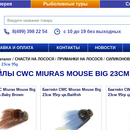
лерея
Рыболовные туры
С
8(499) 398 22 54
с 10 до 19 без выходных
АВКА И ОПЛАТА
КОНТАКТЫ
НОВОСТИ
аталог
/
СНАСТИ НА ЛОСОСЯ
/
ПРИМАНКИ НА ЛОСОСЯ
/
СИЛИКОНОВ
 23см 95g
ЛЫ CWC MIURAS MOUSE BIG 23СМ
 Miuras Mouse Big
Бактейл CWC Miuras Mouse Big
Бактейл CW
в.Baby Brown
23см 95гр цв.Baitfish
23см 95гр ц