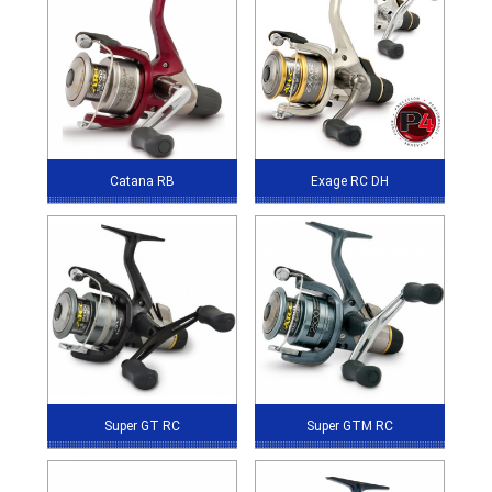
Catana RB
Exage RC DH
Super GT RC
Super GTM RC