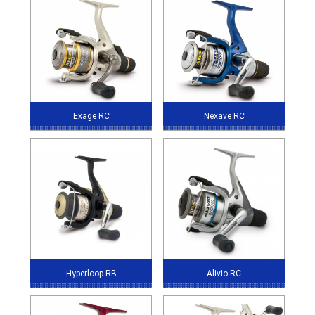
Exage RC
Nexave RC
Hyperloop RB
Alivio RC