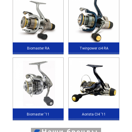
Biomaster RA
Twinpower ci4 RA
Biomaster '11
Aorista CI4 '11