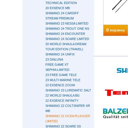
TECHNICAL EDITION
20 EXSENCE MB
SHIMANO 24 CARDIFF
STREAM PREMIUM
SHIMANO 23 NESSA LIMITED
SHIMANO 24 TROUT ONE NS
В корзину
SHIMANO 24 ENCOUNTER
SHIMANO 24 SOARE LIMITED
20 WORLD SHAULA DREAM
TOUR EDITION (TRAVEL)
SHIMANO 24 UNFIX
23 DIALUNA
FREE GAME XT
SEPHIA LIMITED
23 FREE GAME TELE
23 MULTI MARINE TELE
22 EXSENCE ZOOM
SHIMANO 23 LUREMATIC SALT
22 WORLD SHAULA BG
22 EXSENCE INFINITY
SHIMANO 22 COLTSNIPER XR
MB
SHIMANO 21 OCEA PLUGGER
LIMITED
SHIMANO 22 SOARE SS