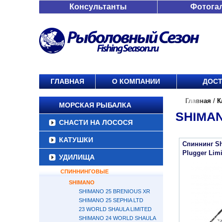
Консультанты
Фотога
ГЛАВНАЯ
О КОМПАНИИ
ДОСТ
Главная
/
К
МОРСКАЯ РЫБАЛКА
SHIMAN
СНАСТИ НА ЛОСОСЯ
КАТУШКИ
Спиннинг S
Plugger Lim
УДИЛИЩА
СПИННИНГОВЫЕ
SHIMANO
SHIMANO 25 BRENIOUS XR
SHIMANO 25 SEPHIA LTD
23 WORLD SHAULA LIMITED
SHIMANO 24 WORLD SHAULA