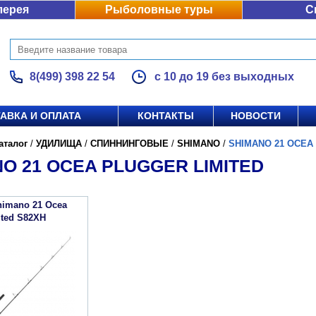
лерея
Рыболовные туры
С
8(499) 398 22 54
с 10 до 19 без выходных
АВКА И ОПЛАТА
КОНТАКТЫ
НОВОСТИ
аталог
/
УДИЛИЩА
/
СПИННИНГОВЫЕ
/
SHIMANO
/
SHIMANO 21 OCEA
O 21 OCEA PLUGGER LIMITED
himano 21 Ocea
ited S82XH