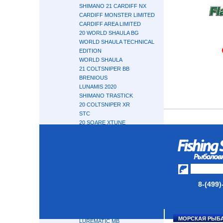
SHIMANO 21 CARDIFF NX
CARDIFF MONSTER LIMITED
CARDIFF AREA LIMITED
20 WORLD SHAULA BG
WORLD SHAULA TECHNICAL
EDITION
WORLD SHAULA
21 COLTSNIPER BB
BRENIOUS
LUNAMIS 2020
SHIMANO TRASTICK
20 COLTSNIPER XR
STC
20 SOARE XTUNE
STC MINI-TELE SPINNING
SHIMANO 20 SEPHIA XTUNE
DIALUNA MB
20 SOARE TT AJING
21 MOONSHOT
LESATH DX
8-(499)
EXSENCE GENOS
EXSENCE
EXSENSE INFINITY
TROUT ONE NS
МОРСКАЯ РЫБ
LUREMATIC MB