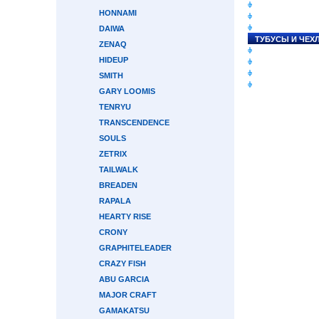
СНАСТИ НА ЛО
HONNAMI
КАТУШКИ
УДИЛИЩА
DAIWA
ТУБУСЫ И ЧЕХ
ZENAQ
ЛЕСКИ И ШНУР
HIDEUP
ПРИМАНКИ
ГРУЗА/ДЖИГ-Г
SMITH
ФУРНИТУРА
GARY LOOMIS
TENRYU
TRANSCENDENCE
SOULS
ZETRIX
TAILWALK
BREADEN
RAPALA
HEARTY RISE
CRONY
GRAPHITELEADER
CRAZY FISH
ABU GARCIA
MAJOR CRAFT
GAMAKATSU