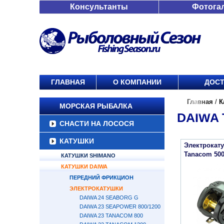
Консультанты
Фотога
ГЛАВНАЯ
О КОМПАНИИ
ДОСТ
Главная
/
К
МОРСКАЯ РЫБАЛКА
DAIWA 
СНАСТИ НА ЛОСОСЯ
КАТУШКИ
Электрокат
Tanacom 50
КАТУШКИ SHIMANO
КАТУШКИ DAIWA
ПЕРЕДНИЙ ФРИКЦИОН
ЭЛЕКТРОКАТУШКИ
DAIWA 24 SEABORG G
DAIWA 23 SEAPOWER 800/1200
DAIWA 23 TANACOM 800