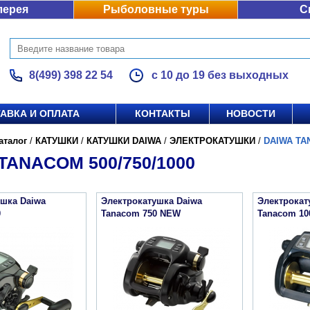
лерея
Рыболовные туры
С
8(499) 398 22 54
с 10 до 19 без выходных
АВКА И ОПЛАТА
КОНТАКТЫ
НОВОСТИ
аталог
/
КАТУШКИ
/
КАТУШКИ DAIWA
/
ЭЛЕКТРОКАТУШКИ
/
DAIWA TAN
TANACOM 500/750/1000
ушка Daiwa
Электрокатушка Daiwa
Электрокат
0
Tanacom 750 NEW
Tanacom 10