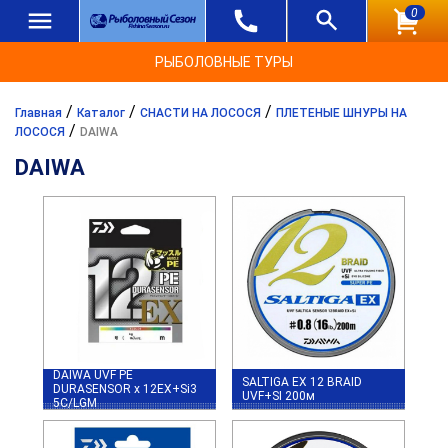
0
РЫБОЛОВНЫЕ ТУРЫ
/
/
/
Главная
Каталог
СНАСТИ НА ЛОСОСЯ
ПЛЕТЕНЫЕ ШНУРЫ НА
/
ЛОСОСЯ
DAIWA
DAIWA
DAIWA UVF PE
SALTIGA EX 12 BRAID
DURASENSOR x 12EX+Si3
UVF+SI 200м
5C/LGM