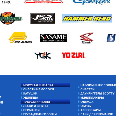
МОРСКАЯ РЫБАЛКА
НАБОРЫ РЫБОЛОВНЫ
СНАСТИ НА ЛОСОСЯ
СНАСТЕЙ
КАТУШКИ
ДАУНРИГГЕРЫ SCOTTY
и
УДИЛИЩА
МИНИПЛАНЕРЫ
ея
ТУБУСЫ И ЧЕХЛЫ
ОДЕЖДА
ЛЕСКИ И ШНУРЫ
ОБУВЬ
ПРИМАНКИ
АКСЕССУАРЫ
а
ГРУЗА/ДЖИГ-ГОЛОВКИ
ЛАКИ ДЛЯ ПРИМАНОК