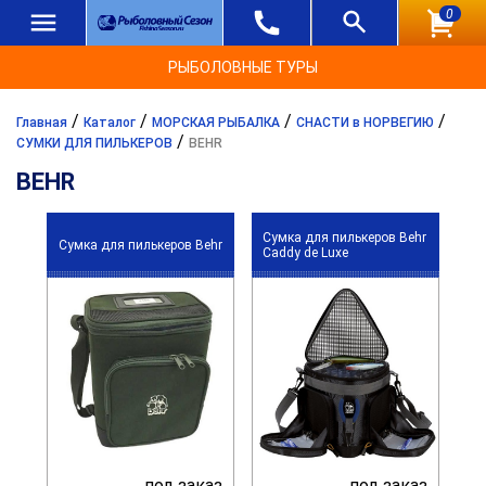
0
РЫБОЛОВНЫЕ ТУРЫ
/
/
/
/
Главная
Каталог
МОРСКАЯ РЫБАЛКА
СНАСТИ в НОРВЕГИЮ
/
СУМКИ ДЛЯ ПИЛЬКЕРОВ
BEHR
BEHR
Сумка для пилькеров Behr
Сумка для пилькеров Behr
Caddy de Luxe
под заказ
под заказ