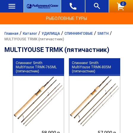
0
РЫБОЛОВНЫЕ ТУРЫ
/
/
/
/
/
Главная
Каталог
УДИЛИЩА
СПИННИНГОВЫЕ
SMITH
MULTIYOUSE TRMK (пятичастник)
MULTIYOUSE TRMK (пятичастник)
Спиннинг Smith
Спиннинг Smith
MultiYouse TRMK-765ML
MultiYouse TRMK-805M
(пятичастник)
(пятичастник)
58 900 р.
57 000 р.