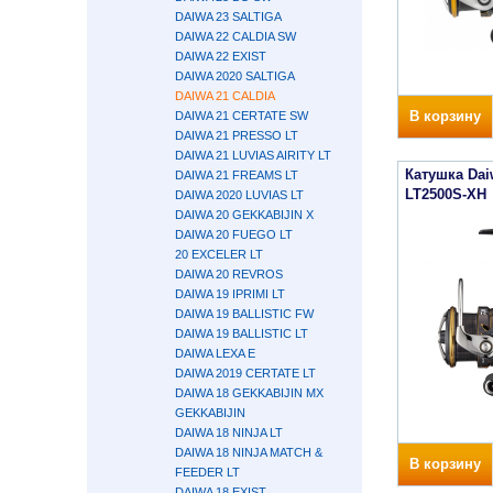
DAIWA 23 SALTIGA
DAIWA 22 CALDIA SW
DAIWA 22 EXIST
DAIWA 2020 SALTIGA
DAIWA 21 CALDIA
В корзину
DAIWA 21 CERTATE SW
DAIWA 21 PRESSO LT
DAIWA 21 LUVIAS AIRITY LT
Катушка Dai
DAIWA 21 FREAMS LT
LT2500S-XH
DAIWA 2020 LUVIAS LT
DAIWA 20 GEKKABIJIN X
DAIWA 20 FUEGO LT
20 EXCELER LT
DAIWA 20 REVROS
DAIWA 19 IPRIMI LT
DAIWA 19 BALLISTIC FW
DAIWA 19 BALLISTIC LT
DAIWA LEXA E
DAIWA 2019 CERTATE LT
DAIWA 18 GEKKABIJIN MX
GEKKABIJIN
DAIWA 18 NINJA LT
DAIWA 18 NINJA MATCH &
В корзину
FEEDER LT
DAIWA 18 EXIST