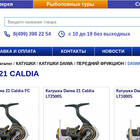
лерея
Рыболовные туры
С
8(499) 398 22 54
с 10 до 19 без выходных
АВКА И ОПЛАТА
КОНТАКТЫ
НОВОСТИ
аталог
/
КАТУШКИ
/
КАТУШКИ DAIWA
/
ПЕРЕДНИЙ ФРИКЦИОН
/
DAIWA
21 CALDIA
wa 21 Caldia FC
Катушка Daiwa 21 Caldia
Катушка Dai
LT2500S
LT1000S