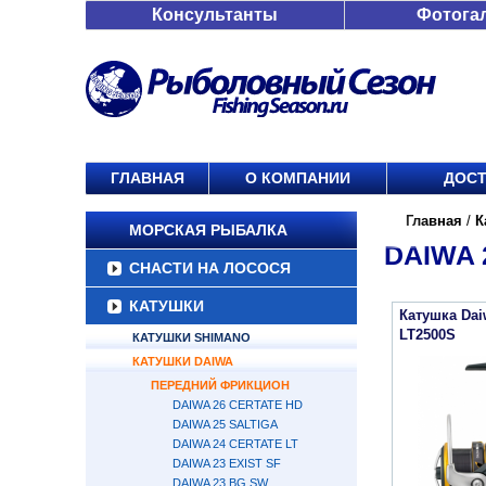
Консультанты
Фотога
ГЛАВНАЯ
О КОМПАНИИ
ДОСТ
Главная
/
К
МОРСКАЯ РЫБАЛКА
DAIWA 
СНАСТИ НА ЛОСОСЯ
КАТУШКИ
Катушка Dai
LT2500S
КАТУШКИ SHIMANO
КАТУШКИ DAIWA
ПЕРЕДНИЙ ФРИКЦИОН
DAIWA 26 CERTATE HD
DAIWA 25 SALTIGA
DAIWA 24 CERTATE LT
DAIWA 23 EXIST SF
DAIWA 23 BG SW