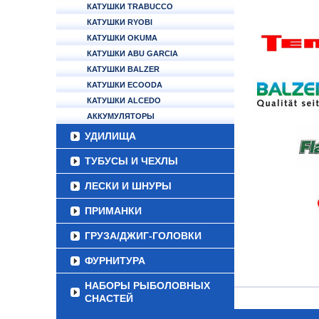
КАТУШКИ TRABUCCO
КАТУШКИ RYOBI
КАТУШКИ OKUMA
КАТУШКИ ABU GARCIA
КАТУШКИ BALZER
КАТУШКИ ECOODA
КАТУШКИ ALCEDO
АККУМУЛЯТОРЫ
УДИЛИЩА
ТУБУСЫ И ЧЕХЛЫ
ЛЕСКИ И ШНУРЫ
ПРИМАНКИ
ГРУЗА/ДЖИГ-ГОЛОВКИ
ФУРНИТУРА
НАБОРЫ РЫБОЛОВНЫХ
СНАСТЕЙ