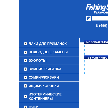
ДАУНРИГГЕРЫ SCOTTY
МИНИПЛАНЕРЫ
ОДЕЖДА
8-(499)
ОБУВЬ
АКСЕССУАРЫ
МОРСКАЯ РЫБ
ЛАКИ ДЛЯ ПРИМАНОК
СНАСТИ НА ЛО
КАТУШКИ
ПОДВОДНЫЕ КАМЕРЫ
УДИЛИЩА
ТУБУСЫ И ЧЕХ
ЭХОЛОТЫ
ЛЕСКИ И ШНУР
ПРИМАНКИ
ЗИМНЯЯ РЫБАЛКА
ГРУЗА/ДЖИГ-Г
ФУРНИТУРА
СУМКИ/РЮКЗАКИ
ЯЩИКИ/КОРОБКИ
ИЗОТЕРМИЧЕСКИЕ
КОНТЕЙНЕРЫ
ОЧКИ