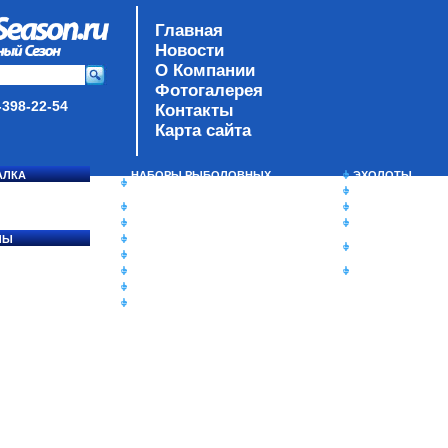
Главная
Новости
О Компании
Фотогалерея
-398-22-54
Контакты
Карта сайта
АЛКА
НАБОРЫ РЫБОЛОВНЫХ
ЭХОЛОТЫ
СОСЯ
СНАСТЕЙ
ЗИМНЯЯ РЫБАЛ
ДАУНРИГГЕРЫ SCOTTY
СУМКИ/РЮКЗАК
МИНИПЛАНЕРЫ
ЯЩИКИ/КОРОБК
ЛЫ
ОДЕЖДА
ИЗОТЕРМИЧЕСК
Ы
ОБУВЬ
КОНТЕЙНЕРЫ
АКСЕССУАРЫ
ОЧКИ
ОЛОВКИ
ЛАКИ ДЛЯ ПРИМАНОК
ПОДВОДНЫЕ КАМЕРЫ