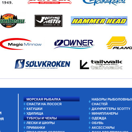
МОРСКАЯ РЫБАЛКА
НАБОРЫ РЫБОЛОВНЫ
СНАСТИ НА ЛОСОСЯ
СНАСТЕЙ
КАТУШКИ
ДАУНРИГГЕРЫ SCOTTY
и
УДИЛИЩА
МИНИПЛАНЕРЫ
ея
ТУБУСЫ И ЧЕХЛЫ
ОДЕЖДА
ЛЕСКИ И ШНУРЫ
ОБУВЬ
ПРИМАНКИ
АКСЕССУАРЫ
а