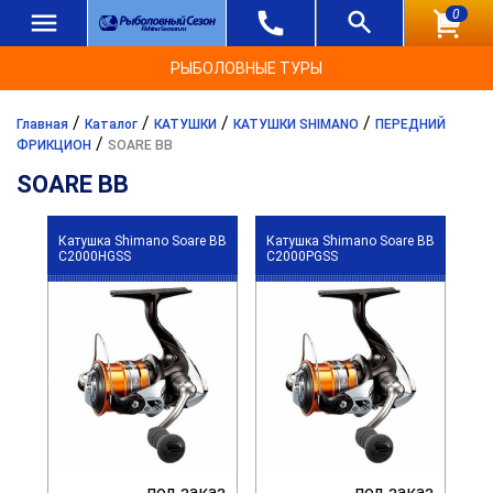
0
РЫБОЛОВНЫЕ ТУРЫ
/
/
/
/
Главная
Каталог
КАТУШКИ
КАТУШКИ SHIMANO
ПЕРЕДНИЙ
/
ФРИКЦИОН
SOARE BB
SOARE BB
Катушка Shimano Soare BB
Катушка Shimano Soare BB
C2000HGSS
C2000PGSS
под заказ
под заказ