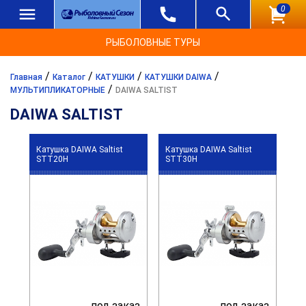
0
РЫБОЛОВНЫЕ ТУРЫ
/
/
/
/
Главная
Каталог
КАТУШКИ
КАТУШКИ DAIWA
/
МУЛЬТИПЛИКАТОРНЫЕ
DAIWA SALTIST
DAIWA SALTIST
Катушка DAIWA Saltist
Катушка DAIWA Saltist
STT20H
STT30H
под заказ
под заказ