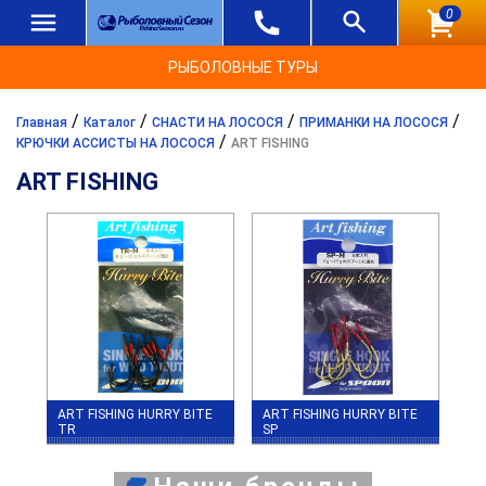
0
РЫБОЛОВНЫЕ ТУРЫ
/
/
/
/
Главная
Каталог
СНАСТИ НА ЛОСОСЯ
ПРИМАНКИ НА ЛОСОСЯ
/
КРЮЧКИ АССИСТЫ НА ЛОСОСЯ
ART FISHING
ART FISHING
ART FISHING HURRY BITE
ART FISHING HURRY BITE
TR
SP