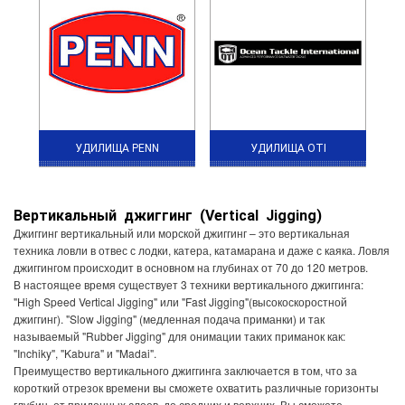
УДИЛИЩА PENN
УДИЛИЩА OTI
Вертикальный джиггинг (V
ertical
J
igging
)
Джиггинг вертикальный или морской джиггинг – это вертикальная
техника ловли в отвес с лодки, катера, катамарана и даже с каяка. Ловля
джиггингом происходит в основном на глубинах от 70 до 120 метров.
В настоящее время существует 3 техники вертикального джиггинга:
"High Speed Vertical Jigging" или "Fast Jigging"(высокоскоростной
джиггинг). "Slow Jigging" (медленная подача приманки) и так
называемый "Rubber Jigging" для онимации таких приманок как:
"Inchiky", "Kabura" и "Madai".
Преимущество вертикального джиггинга заключается в том, что за
короткий отрезок времени вы сможете охватить различные горизонты
глубин, от придонных слоев, до средних и верхних. Вы сможете