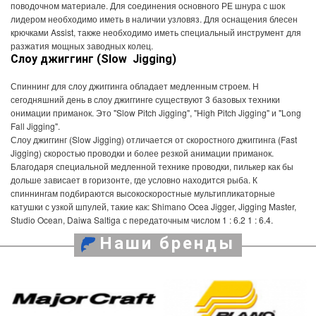
поводочном материале. Для соединения основного РЕ шнура с шок
лидером необходимо иметь в наличии узловяз. Для оснащения блесен
крючками Assist, также необходимо иметь специальный инструмент для
разжатия мощных заводных колец.
Слоу джиггинг (
Slow
Jigging
)
Спиннинг для слоу джиггинга обладает медленным строем. Н
сегодняшний день в слоу джиггинге существуют 3 базовых техники
онимации приманок. Это "Slow Pitch Jigging", "High Pitch Jigging" и "Long
Fall Jigging".
Слоу джиггинг (Slow Jigging) отличается от скоростного джиггинга (Fast
Jigging) скоростью проводки и более резкой анимации приманок.
Благодаря специальной медленной технике проводки, пилькер как бы
дольше зависает в горизонте, где условно находится рыба. К
спиннингам подбираются высокоскоростные мультипликаторные
катушки с узкой шпулей, такие как: Shimano Ocea Jigger, Jigging Master,
Studio Ocean, Daiwa Saltiga с передаточным числом 1 : 6.2 1 : 6.4.
Наши бренды