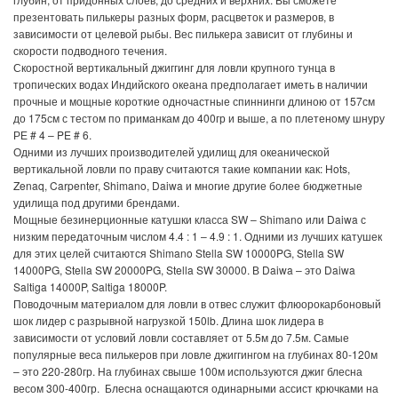
презентовать пилькеры разных форм, расцветок и размеров, в
зависимости от целевой рыбы. Вес пилькера зависит от глубины и
скорости подводного течения.
Скоростной вертикальный джиггинг для ловли крупного тунца в
тропических водах Индийского океана предполагает иметь в наличии
прочные и мощные короткие одночастные спиннинги длиною от 157см
до 175см с тестом по приманкам до 400гр и выше, а по плетеному шнуру
РЕ # 4 – PE # 6.
Одними из лучших производителей удилищ для океанической
вертикальной ловли по праву считаются такие компании как: Hots,
Zenaq, Carpenter, Shimano, Daiwa и многие другие более бюджетные
удилища под другими брендами.
Мощные безинерционные катушки класса SW – Shimano или Daiwa с
низким передаточным числом 4.4 : 1 – 4.9 : 1. Одними из лучших катушек
для этих целей считаются Shimano Stella SW 10000PG, Stella SW
14000PG, Stella SW 20000PG, Stella SW 30000. В Daiwa – это Daiwa
Saltiga 14000P, Saltiga 18000P.
Поводочным материалом для ловли в отвес служит флюорокарбоновый
шок лидер с разрывной нагрузкой 150lb. Длина шок лидера в
зависимости от условий ловли составляет от 5.5м до 7.5м. Самые
популярные веса пилькеров при ловле джиггингом на глубинах 80-120м
– это 220-280гр. На глубинах свыше 100м используются джиг блесна
весом 300-400гр. Блесна оснащаются одинарными ассист крючками на