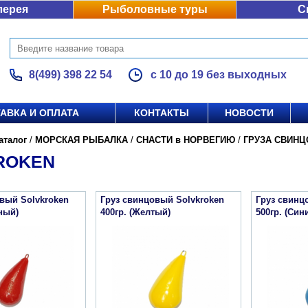
лерея
Рыболовные туры
С
8(499) 398 22 54
с 10 до 19 без выходных
АВКА И ОПЛАТА
КОНТАКТЫ
НОВОСТИ
аталог
/
МОРСКАЯ РЫБАЛКА
/
СНАСТИ в НОРВЕГИЮ
/
ГРУЗА СВИН
ROKEN
вый Solvkroken
Груз свинцовый Solvkroken
Груз свинц
сный)
400гр. (Желтый)
500гр. (Син