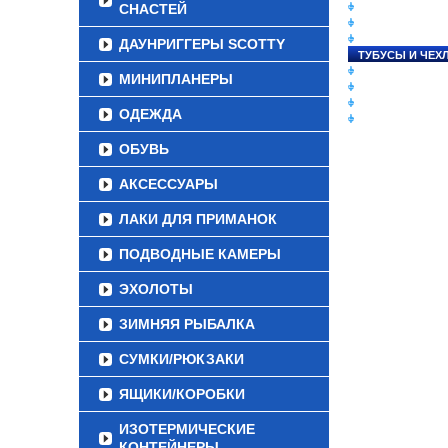
СНАСТЕЙ
СНАСТИ НА ЛО
КАТУШКИ
УДИЛИЩА
ДАУНРИГГЕРЫ SCOTTY
ТУБУСЫ И ЧЕХ
ЛЕСКИ И ШНУР
МИНИПЛАНЕРЫ
ПРИМАНКИ
ГРУЗА/ДЖИГ-Г
ОДЕЖДА
ФУРНИТУРА
ОБУВЬ
АКСЕССУАРЫ
ЛАКИ ДЛЯ ПРИМАНОК
ПОДВОДНЫЕ КАМЕРЫ
ЭХОЛОТЫ
ЗИМНЯЯ РЫБАЛКА
СУМКИ/РЮКЗАКИ
ЯЩИКИ/КОРОБКИ
ИЗОТЕРМИЧЕСКИЕ
КОНТЕЙНЕРЫ