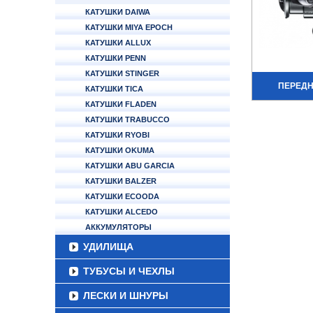
КАТУШКИ DAIWA
КАТУШКИ MIYA EPOCH
КАТУШКИ ALLUX
КАТУШКИ PENN
КАТУШКИ STINGER
ПЕРЕД
КАТУШКИ TICA
КАТУШКИ FLADEN
КАТУШКИ TRABUCCO
КАТУШКИ RYOBI
КАТУШКИ OKUMA
КАТУШКИ ABU GARCIA
КАТУШКИ BALZER
КАТУШКИ ECOODA
КАТУШКИ ALCEDO
АККУМУЛЯТОРЫ
УДИЛИЩА
ТУБУСЫ И ЧЕХЛЫ
ЛЕСКИ И ШНУРЫ