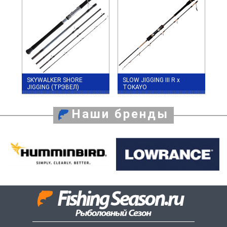
SKYWALKER SHORE
SLOW JIGGING III R x
JIGGING (ТРЭВЕЛ)
TOKAYO
Наши бренды