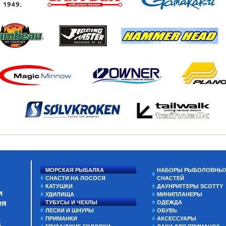
МОРСКАЯ РЫБАЛКА
НАБОРЫ РЫБОЛОВНЫ
СНАСТИ НА ЛОСОСЯ
СНАСТЕЙ
КАТУШКИ
ДАУНРИГГЕРЫ SCOTTY
и
УДИЛИЩА
МИНИПЛАНЕРЫ
ея
ТУБУСЫ И ЧЕХЛЫ
ОДЕЖДА
ЛЕСКИ И ШНУРЫ
ОБУВЬ
ПРИМАНКИ
АКСЕССУАРЫ
а