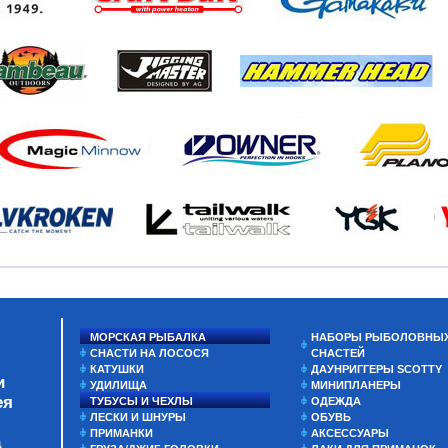
МОРСКАЯ РЫБАЛКА
НАБОРЫ РЫБОЛОВНЫ
СНАСТИ НА ЛОСОСЯ
СНАСТЕЙ
КАТУШКИ
ДАУНРИГГЕРЫ SCOTTY
и
УДИЛИЩА
МИНИПЛАНЕРЫ
ея
ТУБУСЫ И ЧЕХЛЫ
ОДЕЖДА
ЛЕСКИ И ШНУРЫ
ОБУВЬ
ПРИМАНКИ
АКСЕССУАРЫ
а