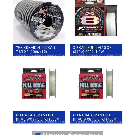
YGK XBRAID FULLDRAG
X-BRAID FULL DRAG X8
TSR X8 (100мх12)
(300м) 2020г NEW
UITRA CASTMAN FULL
UITRA CASTMAN FULL
DRAG WX8 PE GP-D (300м)
DRAG WX8 PE GP-D (400м)