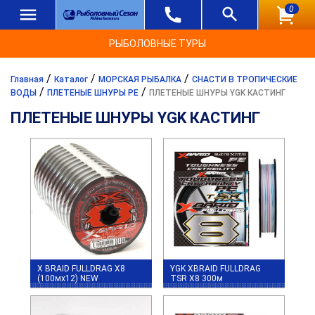
0
РЫБОЛОВНЫЕ ТУРЫ
/
/
/
Главная
Каталог
МОРСКАЯ РЫБАЛКА
СНАСТИ В ТРОПИЧЕСКИЕ
/
/
ВОДЫ
ПЛЕТЕНЫЕ ШНУРЫ PE
ПЛЕТЕНЫЕ ШНУРЫ YGK КАСТИНГ
ПЛЕТЕНЫЕ ШНУРЫ YGK КАСТИНГ
X BRAID FULLDRAG X8
YGK XBRAID FULLDRAG
(100мx12) NEW
TSR X8 300м