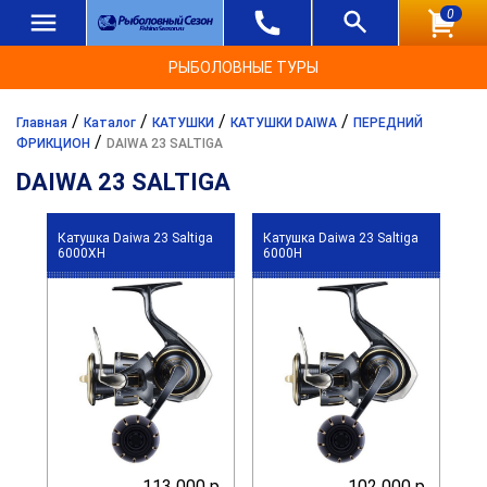
0
РЫБОЛОВНЫЕ ТУРЫ
/
/
/
/
Главная
Каталог
КАТУШКИ
КАТУШКИ DAIWA
ПЕРЕДНИЙ
/
ФРИКЦИОН
DAIWA 23 SALTIGA
DAIWA 23 SALTIGA
Катушка Daiwa 23 Saltiga
Катушка Daiwa 23 Saltiga
6000XH
6000H
113 000 р.
102 000 р.