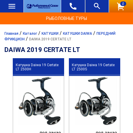
0
РЫБОЛОВНЫЕ ТУРЫ
/
/
/
/
Главная
Каталог
КАТУШКИ
КАТУШКИ DAIWA
ПЕРЕДНИЙ
/
ФРИКЦИОН
DAIWA 2019 CERTATE LT
DAIWA 2019 CERTATE LT
Катушка Daiwa 19 Certate
Катушка Daiwa 19 Certate
LT 2500H
LT 2500S
под заказ
под заказ