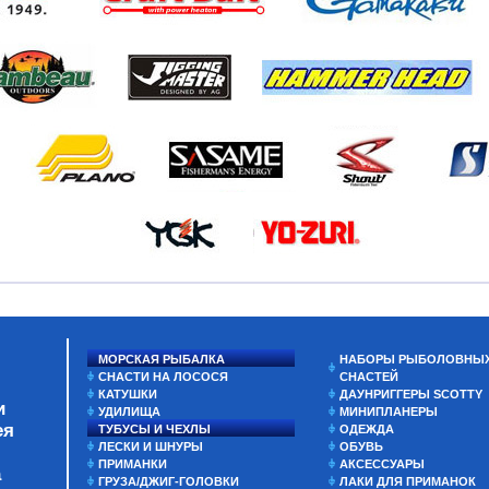
МОРСКАЯ РЫБАЛКА
НАБОРЫ РЫБОЛОВНЫ
СНАСТИ НА ЛОСОСЯ
СНАСТЕЙ
КАТУШКИ
ДАУНРИГГЕРЫ SCOTTY
и
УДИЛИЩА
МИНИПЛАНЕРЫ
ея
ТУБУСЫ И ЧЕХЛЫ
ОДЕЖДА
ЛЕСКИ И ШНУРЫ
ОБУВЬ
ПРИМАНКИ
АКСЕССУАРЫ
а
ГРУЗА/ДЖИГ-ГОЛОВКИ
ЛАКИ ДЛЯ ПРИМАНОК