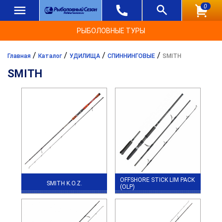
0
РЫБОЛОВНЫЕ ТУРЫ
/
/
/
/
Главная
Каталог
УДИЛИЩА
СПИННИНГОВЫЕ
SMITH
SMITH
OFFSHORE STICK LIM PACK
SMITH K.O.Z.
(OLP)