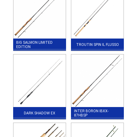
BIG SALMON LIMITED
TROUTIN SPIN IL FLUSSO
EDITION
INTER BORON IBXX-
DARK SHADOW EX
87HBSP