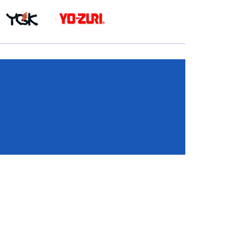
КА
И
И
ИЕ