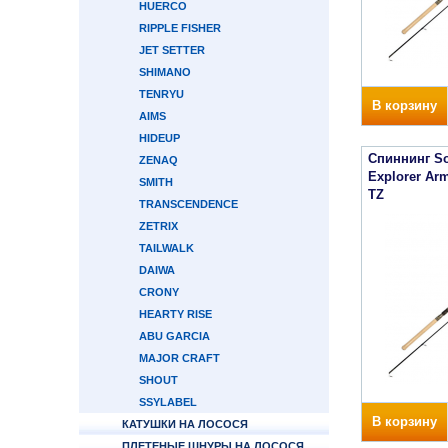
HUERCO
RIPPLE FISHER
JET SETTER
SHIMANO
TENRYU
В корзину
AIMS
HIDEUP
Спиннинг Sou
ZENAQ
Explorer Ar
SMITH
TZ
TRANSCENDENCE
ZETRIX
TAILWALK
DAIWA
CRONY
HEARTY RISE
ABU GARCIA
MAJOR CRAFT
SHOUT
SSYLABEL
В корзину
КАТУШКИ НА ЛОСОСЯ
ПЛЕТЕНЫЕ ШНУРЫ НА ЛОСОСЯ