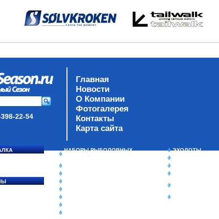
Главная
Новости
О Компании
Фотогалерея
-398-22-54
Контакты
Карта сайта
АЛКА
НАБОРЫ РЫБОЛОВНЫХ
ЭХОЛОТЫ
СОСЯ
СНАСТЕЙ
ЗИМНЯЯ РЫБАЛ
ДАУНРИГГЕРЫ SCOTTY
СУМКИ/РЮКЗАК
МИНИПЛАНЕРЫ
ЯЩИКИ/КОРОБК
ЛЫ
ОДЕЖДА
ИЗОТЕРМИЧЕСК
Ы
ОБУВЬ
КОНТЕЙНЕРЫ
АКСЕССУАРЫ
ОЧКИ
ОЛОВКИ
ЛАКИ ДЛЯ ПРИМАНОК
ПОДВОДНЫЕ КАМЕРЫ