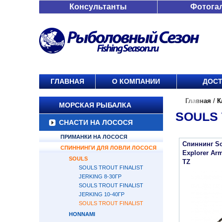
Консультанты
Фотога
ГЛАВНАЯ
О КОМПАНИИ
ДОСТ
Главная
/
К
МОРСКАЯ РЫБАЛКА
SOULS 
СНАСТИ НА ЛОСОСЯ
ПРИМАНКИ НА ЛОСОСЯ
Спиннинг Sou
СПИННИНГИ ДЛЯ ЛОВЛИ ЛОСОСЯ
Explorer Ar
SOULS
TZ
SOULS TROUT FINALIST
JERKING 8-30ГР
SOULS TROUT FINALIST
JERKING 10-40ГР
SOULS TROUT FINALIST
HONNAMI