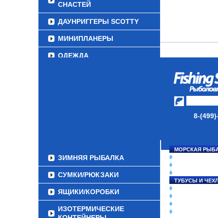
СНАСТЕЙ
ДАУНРИГГЕРЫ SCOTTY
МИНИПЛАНЕРЫ
ОДЕЖДА
ОБУВЬ
АКСЕССУАРЫ
ЛАКИ ДЛЯ ПРИМАНОК
8-(499)
ПОДВОДНЫЕ КАМЕРЫ
ЭХОЛОТЫ
МОРСКАЯ РЫБ
ЗИМНЯЯ РЫБАЛКА
СНАСТИ НА ЛО
КАТУШКИ
УДИЛИЩА
СУМКИ/РЮКЗАКИ
ТУБУСЫ И ЧЕХ
ЛЕСКИ И ШНУР
ЯЩИКИ/КОРОБКИ
ПРИМАНКИ
ГРУЗА/ДЖИГ-Г
ИЗОТЕРМИЧЕСКИЕ
ФУРНИТУРА
КОНТЕЙНЕРЫ