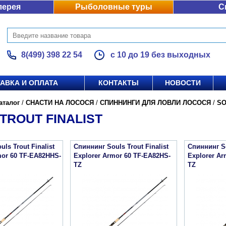
лерея
Рыболовные туры
С
8(499) 398 22 54
с 10 до 19 без выходных
АВКА И ОПЛАТА
КОНТАКТЫ
НОВОСТИ
аталог
/
СНАСТИ НА ЛОСОСЯ
/
СПИННИНГИ ДЛЯ ЛОВЛИ ЛОСОСЯ
/
SO
TROUT FINALIST
ls Trout Finalist
Спиннинг Souls Trout Finalist
Спиннинг So
mor 60 TF-EA82HHS-
Explorer Armor 60 TF-EA82HS-
Explorer A
TZ
TZ