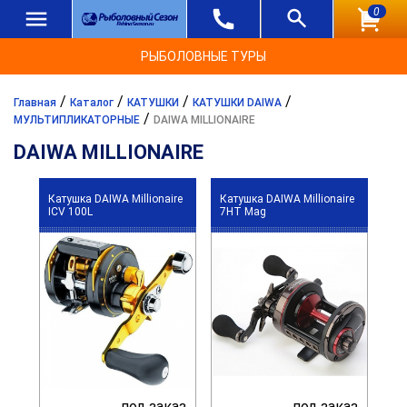
0
РЫБОЛОВНЫЕ ТУРЫ
/
/
/
/
Главная
Каталог
КАТУШКИ
КАТУШКИ DAIWA
/
МУЛЬТИПЛИКАТОРНЫЕ
DAIWA MILLIONAIRE
DAIWA MILLIONAIRE
Катушка DAIWA Millionaire
Катушка DAIWA Millionaire
ICV 100L
7HT Mag
под заказ
под заказ