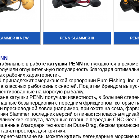
AMMER III NEW
PENN SLAMMER lll
PEN
ENN
табильные в работе
катушки PENN
не нуждаются в рекоме
олучили оглушительную популярность благодаря оптимальн
х рабочих характеристик.
принадлежит американской корпорации Pure Fishing, Inc,
ва классных рыболовных снастей. Под этим брендом выпу
иентированные на морскую рыбалку.
ане катушки PENN получили известность, в большей степе
лавные безынерционки с передним фрикционом, которые н
 и пресноводной ловли (например, при охоте на сома, фар
нки Slammer последних версий отличаются классным диза
лические корпуса, латунные главные передачи CNC Gear T
чшенные благодаря технологии Dura-Drag, бескомпромиссна
ставил простора для критики.
тернет-магазине вы можете
купить
легендарные морские
к