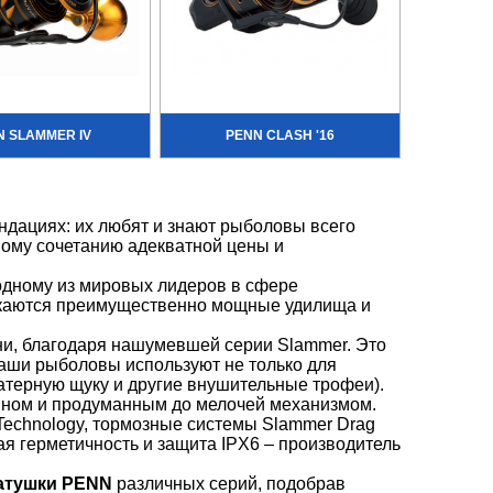
N SLAMMER IV
PENN CLASH '16
ндациях: их любят и знают рыболовы всего
ому сочетанию адекватной цены и
 одному из мировых лидеров в сфере
скаются преимущественно мощные удилища и
ни, благодаря нашумевшей серии Slammer. Это
аши рыболовы используют не только для
ватерную щуку и другие внушительные трофеи).
йном и продуманным до мелочей механизмом.
echnology, тормозные системы Slammer Drag
я герметичность и защита IPX6 – производитель
атушки PENN
различных серий, подобрав