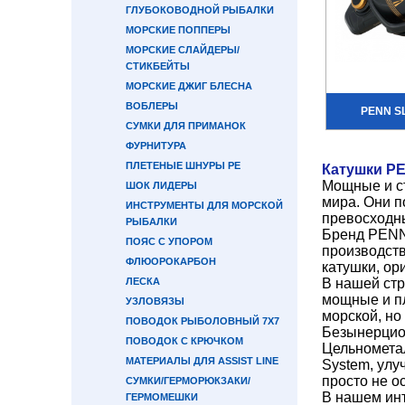
ГЛУБОКОВОДНОЙ РЫБАЛКИ
МОРСКИЕ ПОППЕРЫ
МОРСКИЕ СЛАЙДЕРЫ/
СТИКБЕЙТЫ
МОРСКИЕ ДЖИГ БЛЕСНА
ВОБЛЕРЫ
PENN SL
СУМКИ ДЛЯ ПРИМАНОК
ФУРНИТУРА
ПЛЕТЕНЫЕ ШНУРЫ PE
Катушки P
Мощные и с
ШОК ЛИДЕРЫ
мира. Они п
ИНСТРУМЕНТЫ ДЛЯ МОРСКОЙ
превосходны
РЫБАЛКИ
Бренд PENN 
ПОЯС С УПОРОМ
производст
ФЛЮОРОКАРБОН
катушки, ор
ЛЕСКА
В нашей стр
мощные и п
УЗЛОВЯЗЫ
морской, но
ПОВОДОК РЫБОЛОВНЫЙ 7Х7
Безынерцио
ПОВОДОК С КРЮЧКОМ
Цельнометал
МАТЕРИАЛЫ ДЛЯ ASSIST LINE
System, улу
просто не о
СУМКИ/ГЕРМОРЮКЗАКИ/
В нашем ин
ГЕРМОМЕШКИ