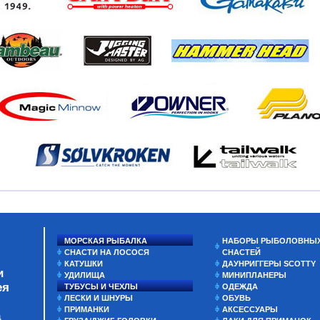
МОРСКАЯ РЫБАЛКА
НАБОРЫ РЫБОЛОВНЫ
СНАСТИ НА ЛОСОСЯ
СНАСТЕЙ
КАТУШКИ
ДАУНРИГГЕРЫ SCOTTY
и
УДИЛИЩА
МИНИПЛАНЕРЫ
ея
ТУБУСЫ И ЧЕХЛЫ
ОДЕЖДА
ЛЕСКИ И ШНУРЫ
ОБУВЬ
ПРИМАНКИ
АКСЕССУАРЫ
а