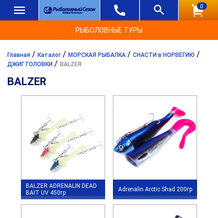
0
РЫБОЛОВНЫЕ ТУРЫ
/
/
/
/
Главная
Каталог
МОРСКАЯ РЫБАЛКА
СНАСТИ в НОРВЕГИЮ
/
ДЖИГ ГОЛОВКИ
BALZER
BALZER
BALZER ADRENALIN DEAD
Adrenalin Arctic Shad 200гр
BAIT UV 450гр