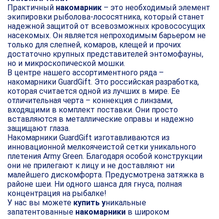
Практичный
накомарник
– это необходимый элемент
экипировки рыболова-лососятника, который станет
надежной защитой от всевозможных кровососущих
насекомых. Он является непроходимым барьером не
только для слепней, комаров, клещей и прочих
достаточно крупных представителей энтомофауны,
но и микроскопической мошки.
В центре нашего ассортиментного ряда –
накомарники GuardGift. Это российская разработка,
которая считается одной из лучших в мире. Ее
отличительная черта – коннекция с линзами,
входящими в комплект поставки. Они просто
вставляются в металлические оправы и надежно
защищают глаза.
Накомарники GuardGift изготавливаются из
инновационной мелкоячеистой сетки уникального
плетения Army Green. Благодаря особой конструкции
они не прилегают к лицу и не доставляют ни
малейшего дискомфорта. Предусмотрена затяжка в
районе шеи. Ни одного шанса для гнуса, полная
концентрация на рыбалке!
У нас вы можете
купить у
никальные
запатентованные
накомарники
в широком