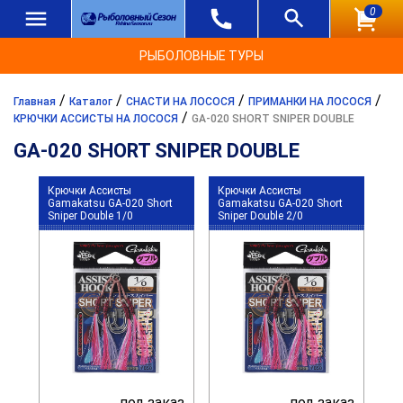
0
РЫБОЛОВНЫЕ ТУРЫ
/
/
/
/
Главная
Каталог
СНАСТИ НА ЛОСОСЯ
ПРИМАНКИ НА ЛОСОСЯ
/
КРЮЧКИ АССИСТЫ НА ЛОСОСЯ
GA-020 SHORT SNIPER DOUBLE
GA-020 SHORT SNIPER DOUBLE
Крючки Ассисты
Крючки Ассисты
Gamakatsu GA-020 Short
Gamakatsu GA-020 Short
Sniper Double 1/0
Sniper Double 2/0
под заказ
под заказ