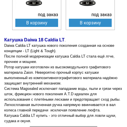
под заказ
под заказ
В корзину
В корзину
Катушка Daiwa 18 Caldia LT
.
Daiwa Caldia LT катушка нового поколения созданная на основе
концепции - LT (Light & Tough).
После полной модернизации катушка
Caldia LT стала ещё лгче,
прочнее и мощнее.
Ротор катушки изготовлен из высокомодульного графитового
материала Zaion. Невероятно прочный корпус катушки
выполненный из композитивногографитового материала надёжно
защищает внутренний механизм.
Система Magsealed исключает пападание воды, пыли и грязи через
шток, фрикцион нового поколения A.T.D идеален для
использования с плетёными лесками и предотвращает сход рыбы.
Легкосплавная выточенная ручка напрямую ввинчивается в вал
колеса главной передачи исключая появление люфта.
Катушка
Caldia LT купить - это отличный выбор для ловли щуки,
судака и окуня.