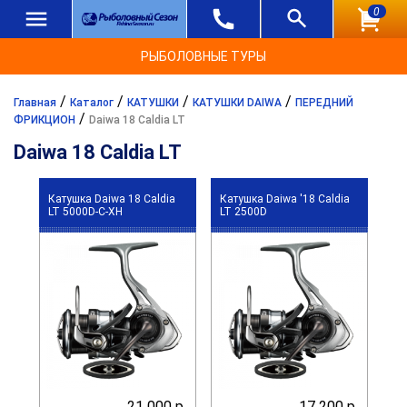
0
РЫБОЛОВНЫЕ ТУРЫ
/
/
/
/
Главная
Каталог
КАТУШКИ
КАТУШКИ DAIWA
ПЕРЕДНИЙ
/
ФРИКЦИОН
Daiwa 18 Caldia LT
Daiwa 18 Caldia LT
Катушка Daiwa 18 Caldia
Катушка Daiwa '18 Caldia
LT 5000D-C-XH
LT 2500D
21 000 р.
17 200 р.