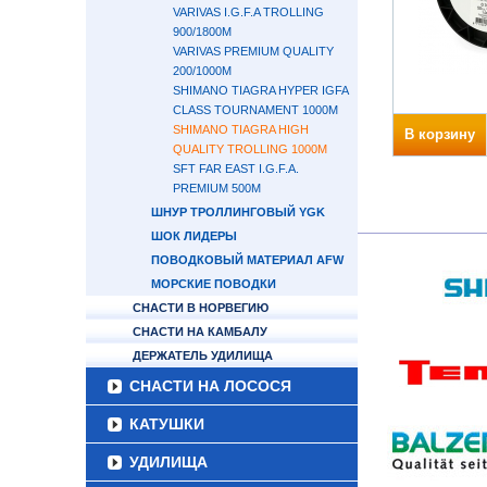
VARIVAS I.G.F.A TROLLING
900/1800М
VARIVAS PREMIUM QUALITY
200/1000М
SHIMANO TIAGRA HYPER IGFA
CLASS TOURNAMENT 1000М
SHIMANO TIAGRA HIGH
В корзину
QUALITY TROLLING 1000М
SFT FAR EAST I.G.F.A.
PREMIUM 500М
ШНУР ТРОЛЛИНГОВЫЙ YGK
ШОК ЛИДЕРЫ
ПОВОДКОВЫЙ МАТЕРИАЛ AFW
МОРСКИЕ ПОВОДКИ
СНАСТИ В НОРВЕГИЮ
СНАСТИ НА КАМБАЛУ
ДЕРЖАТЕЛЬ УДИЛИЩА
СНАСТИ НА ЛОСОСЯ
КАТУШКИ
УДИЛИЩА