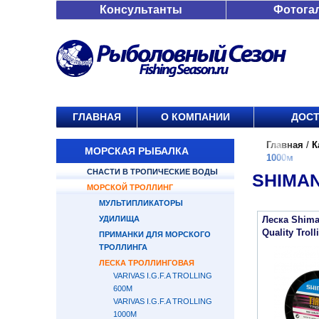
Консультанты
Фотога
ГЛАВНАЯ
О КОМПАНИИ
ДОСТ
Главная
/
К
МОРСКАЯ РЫБАЛКА
1000м
СНАСТИ В ТРОПИЧЕСКИЕ ВОДЫ
SHIMAN
МОРСКОЙ ТРОЛЛИНГ
МУЛЬТИПЛИКАТОРЫ
УДИЛИЩА
Леска Shima
Quality Troll
ПРИМАНКИ ДЛЯ МОРСКОГО
ТРОЛЛИНГА
ЛЕСКА ТРОЛЛИНГОВАЯ
VARIVAS I.G.F.A TROLLING
600М
VARIVAS I.G.F.A TROLLING
1000М