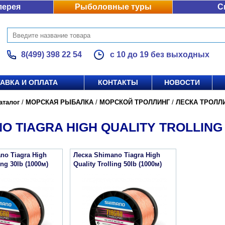
лерея
Рыболовные туры
С
8(499) 398 22 54
с 10 до 19 без выходных
АВКА И ОПЛАТА
КОНТАКТЫ
НОВОСТИ
аталог
/
МОРСКАЯ РЫБАЛКА
/
МОРСКОЙ ТРОЛЛИНГ
/
ЛЕСКА ТРОЛЛ
O TIAGRA HIGH QUALITY TROLLING
no Tiagra High
Леска Shimano Tiagra High
ing 30lb (1000м)
Quality Trolling 50lb (1000м)